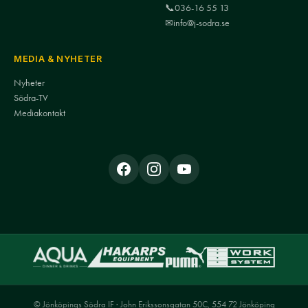
📞
036-16 55 13
✉
info@j-sodra.se
MEDIA & NYHETER
Nyheter
Södra-TV
Mediakontakt
© Jönköpings Södra IF · John Erikssonsgatan 50C, 554 72 Jönköping