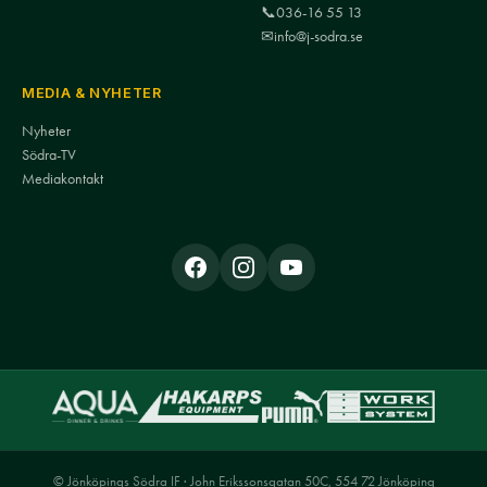
📞
036-16 55 13
✉
info@j-sodra.se
MEDIA & NYHETER
Nyheter
Södra-TV
Mediakontakt
© Jönköpings Södra IF · John Erikssonsgatan 50C, 554 72 Jönköping