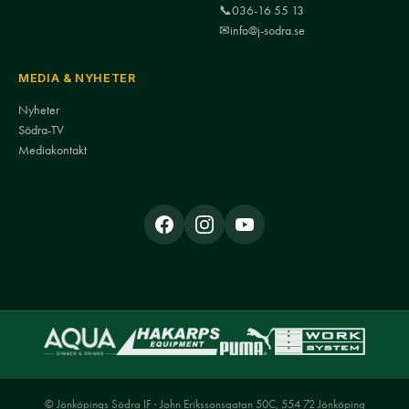
📞
036-16 55 13
✉
info@j-sodra.se
MEDIA & NYHETER
Nyheter
Södra-TV
Mediakontakt
© Jönköpings Södra IF · John Erikssonsgatan 50C, 554 72 Jönköping