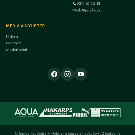
📞
036-16 55 13
✉
info@j-sodra.se
MEDIA & NYHETER
Nyheter
Södra-TV
Mediakontakt
© Jönköpings Södra IF · John Erikssonsgatan 50C, 554 72 Jönköping