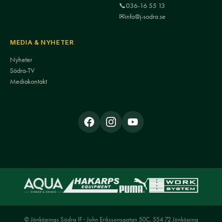
📞
036-16 55 13
✉
info@j-sodra.se
MEDIA & NYHETER
Nyheter
Södra-TV
Mediakontakt
© Jönköpings Södra IF · John Erikssonsgatan 50C, 554 72 Jönköping