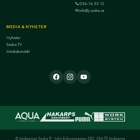
📞
036-16 55 13
✉
info@j-sodra.se
MEDIA & NYHETER
Nyheter
Södra-TV
Mediakontakt
© Jönköpings Södra IF · John Erikssonsgatan 50C, 554 72 Jönköping