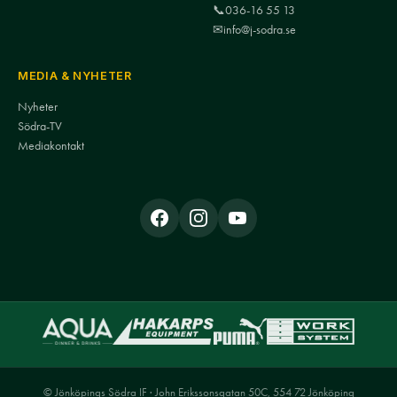
📞
036-16 55 13
✉
info@j-sodra.se
MEDIA & NYHETER
Nyheter
Södra-TV
Mediakontakt
© Jönköpings Södra IF · John Erikssonsgatan 50C, 554 72 Jönköping