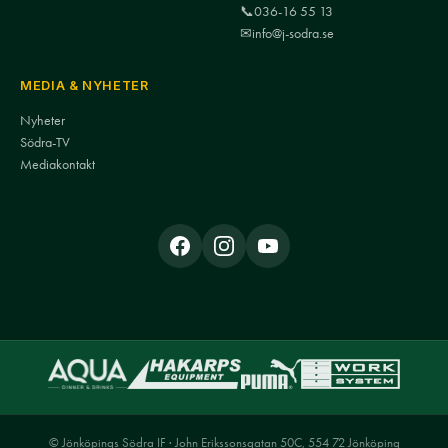
📞
036-16 55 13
✉
info@j-sodra.se
MEDIA & NYHETER
Nyheter
Södra-TV
Mediakontakt
© Jönköpings Södra IF · John Erikssonsgatan 50C, 554 72 Jönköping