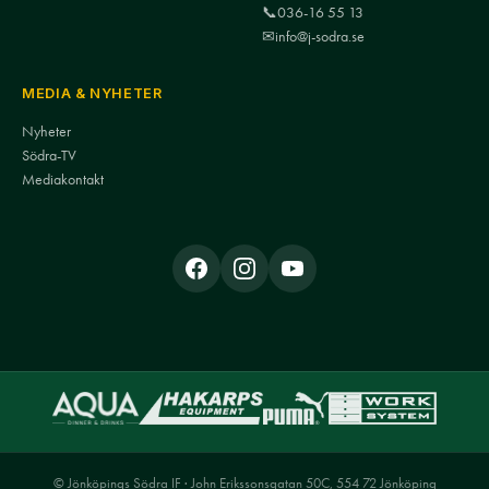
📞
036-16 55 13
✉
info@j-sodra.se
MEDIA & NYHETER
Nyheter
Södra-TV
Mediakontakt
© Jönköpings Södra IF · John Erikssonsgatan 50C, 554 72 Jönköping