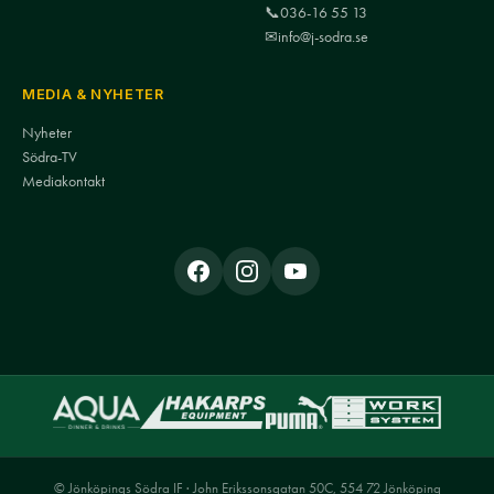
📞
036-16 55 13
✉
info@j-sodra.se
MEDIA & NYHETER
Nyheter
Södra-TV
Mediakontakt
© Jönköpings Södra IF · John Erikssonsgatan 50C, 554 72 Jönköping