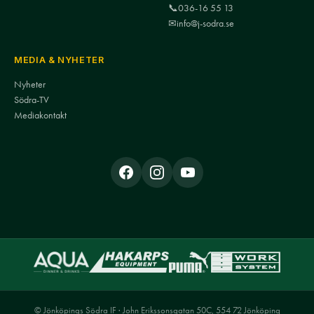
📞
036-16 55 13
✉
info@j-sodra.se
MEDIA & NYHETER
Nyheter
Södra-TV
Mediakontakt
© Jönköpings Södra IF · John Erikssonsgatan 50C, 554 72 Jönköping