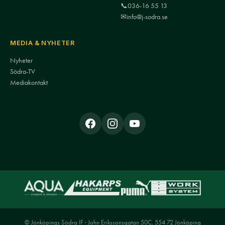
📞
036-16 55 13
✉
info@j-sodra.se
MEDIA & NYHETER
Nyheter
Södra-TV
Mediakontakt
© Jönköpings Södra IF · John Erikssonsgatan 50C, 554 72 Jönköping