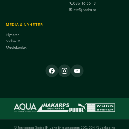
📞
036-16 55 13
✉
info@j-sodra.se
MEDIA & NYHETER
Nyheter
Södra-TV
Mediakontakt
© Jönköpings Södra IF · John Erikssonsgatan 50C, 554 72 Jönköping