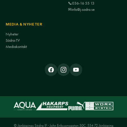
📞
036-16 55 13
✉
info@j-sodra.se
MEDIA & NYHETER
Nyheter
Södra-TV
Mediakontakt
© Jönköpings Södra IF · John Erikssonsgatan 50C, 554 72 Jönköping