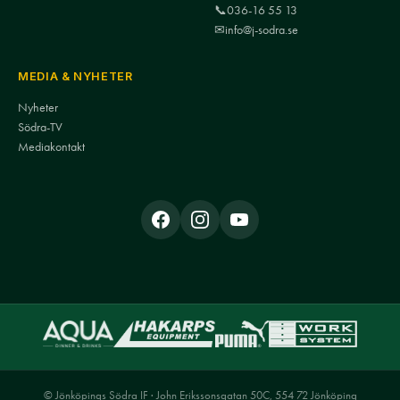
📞
036-16 55 13
✉
info@j-sodra.se
MEDIA & NYHETER
Nyheter
Södra-TV
Mediakontakt
© Jönköpings Södra IF · John Erikssonsgatan 50C, 554 72 Jönköping