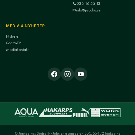
📞
036-16 55 13
✉
info@j-sodra.se
MEDIA & NYHETER
Nyheter
Södra-TV
Mediakontakt
© Jönköpings Södra IF · John Erikssonsgatan 50C, 554 72 Jönköping