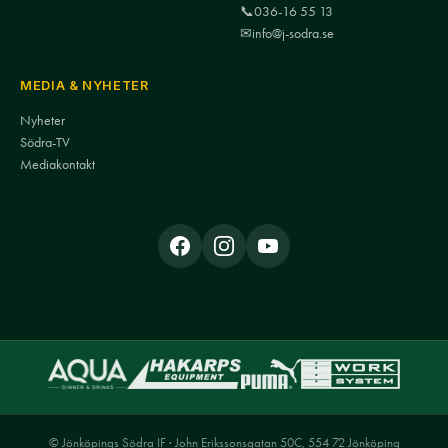
📞
036-16 55 13
✉
info@j-sodra.se
MEDIA & NYHETER
Nyheter
Södra-TV
Mediakontakt
© Jönköpings Södra IF · John Erikssonsgatan 50C, 554 72 Jönköping