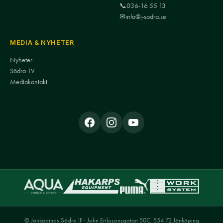
📞
036-16 55 13
✉
info@j-sodra.se
MEDIA & NYHETER
Nyheter
Södra-TV
Mediakontakt
© Jönköpings Södra IF · John Erikssonsgatan 50C, 554 72 Jönköping