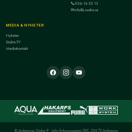
📞
036-16 55 13
✉
info@j-sodra.se
MEDIA & NYHETER
Nyheter
Södra-TV
Mediakontakt
© Jönköpings Södra IF · John Erikssonsgatan 50C, 554 72 Jönköping