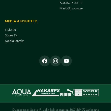
📞
036-16 55 13
✉
info@j-sodra.se
MEDIA & NYHETER
Nyheter
Södra-TV
Mediakontakt
© Jönköpings Södra IF · John Erikssonsgatan 50C, 554 72 Jönköping