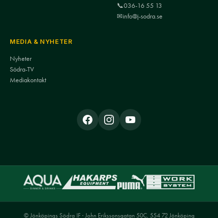
📞
036-16 55 13
✉
info@j-sodra.se
MEDIA & NYHETER
Nyheter
Södra-TV
Mediakontakt
© Jönköpings Södra IF · John Erikssonsgatan 50C, 554 72 Jönköping