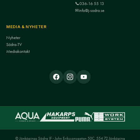
📞
036-16 55 13
✉
info@j-sodra.se
MEDIA & NYHETER
Nyheter
Södra-TV
Mediakontakt
© Jönköpings Södra IF · John Erikssonsgatan 50C, 554 72 Jönköping