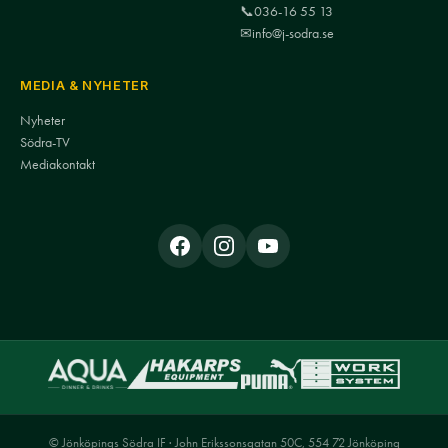
📞
036-16 55 13
✉
info@j-sodra.se
MEDIA & NYHETER
Nyheter
Södra-TV
Mediakontakt
© Jönköpings Södra IF · John Erikssonsgatan 50C, 554 72 Jönköping