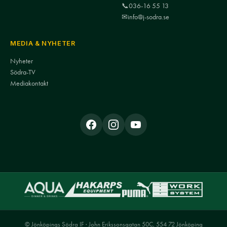
📞
036-16 55 13
✉
info@j-sodra.se
MEDIA & NYHETER
Nyheter
Södra-TV
Mediakontakt
© Jönköpings Södra IF · John Erikssonsgatan 50C, 554 72 Jönköping