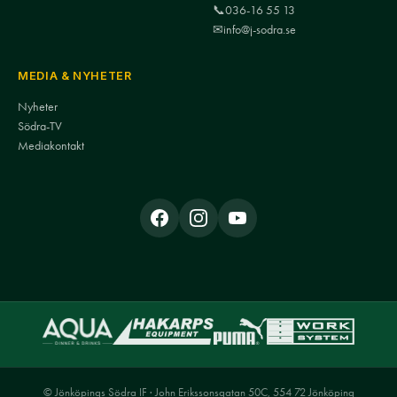
📞
036-16 55 13
✉
info@j-sodra.se
MEDIA & NYHETER
Nyheter
Södra-TV
Mediakontakt
© Jönköpings Södra IF · John Erikssonsgatan 50C, 554 72 Jönköping