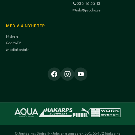
📞
036-16 55 13
✉
info@j-sodra.se
MEDIA & NYHETER
Nyheter
Södra-TV
Mediakontakt
© Jönköpings Södra IF · John Erikssonsgatan 50C, 554 72 Jönköping