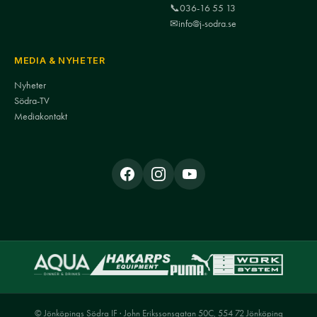
📞
036-16 55 13
✉
info@j-sodra.se
MEDIA & NYHETER
Nyheter
Södra-TV
Mediakontakt
© Jönköpings Södra IF · John Erikssonsgatan 50C, 554 72 Jönköping