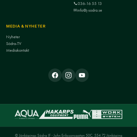
📞
036-16 55 13
✉
info@j-sodra.se
MEDIA & NYHETER
Nyheter
Södra-TV
Mediakontakt
© Jönköpings Södra IF · John Erikssonsgatan 50C, 554 72 Jönköping