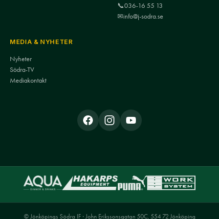
📞
036-16 55 13
✉
info@j-sodra.se
MEDIA & NYHETER
Nyheter
Södra-TV
Mediakontakt
© Jönköpings Södra IF · John Erikssonsgatan 50C, 554 72 Jönköping