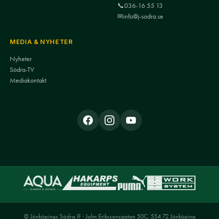
📞
036-16 55 13
✉
info@j-sodra.se
MEDIA & NYHETER
Nyheter
Södra-TV
Mediakontakt
© Jönköpings Södra IF · John Erikssonsgatan 50C, 554 72 Jönköping