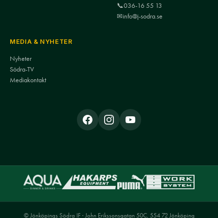
📞
036-16 55 13
✉
info@j-sodra.se
MEDIA & NYHETER
Nyheter
Södra-TV
Mediakontakt
© Jönköpings Södra IF · John Erikssonsgatan 50C, 554 72 Jönköping