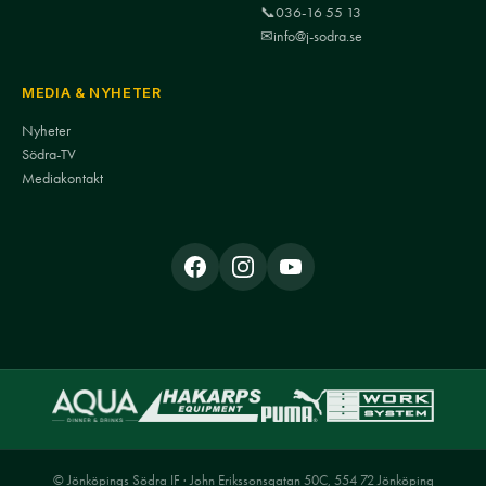
📞
036-16 55 13
✉
info@j-sodra.se
MEDIA & NYHETER
Nyheter
Södra-TV
Mediakontakt
© Jönköpings Södra IF · John Erikssonsgatan 50C, 554 72 Jönköping