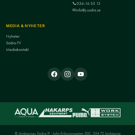
📞
036-16 55 13
✉
info@j-sodra.se
MEDIA & NYHETER
Nyheter
Södra-TV
Mediakontakt
© Jönköpings Södra IF · John Erikssonsgatan 50C, 554 72 Jönköping