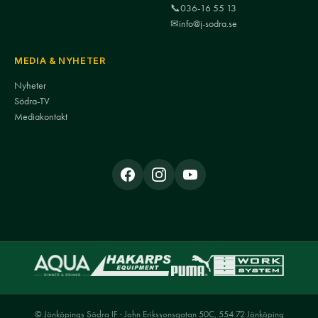
📞
036-16 55 13
✉
info@j-sodra.se
MEDIA & NYHETER
Nyheter
Södra-TV
Mediakontakt
© Jönköpings Södra IF · John Erikssonsgatan 50C, 554 72 Jönköping