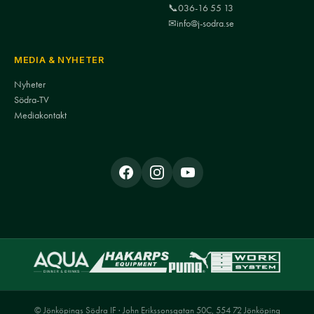
📞
036-16 55 13
✉
info@j-sodra.se
MEDIA & NYHETER
Nyheter
Södra-TV
Mediakontakt
© Jönköpings Södra IF · John Erikssonsgatan 50C, 554 72 Jönköping