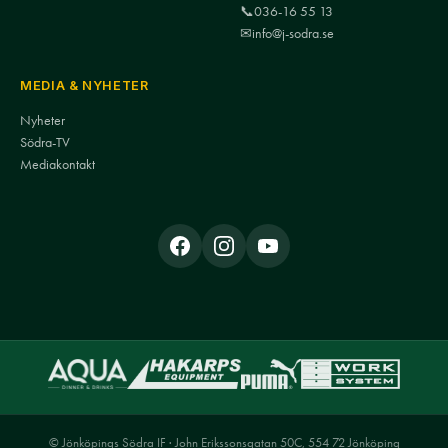
📞
036-16 55 13
✉
info@j-sodra.se
MEDIA & NYHETER
Nyheter
Södra-TV
Mediakontakt
© Jönköpings Södra IF · John Erikssonsgatan 50C, 554 72 Jönköping