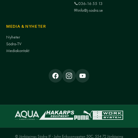
📞
036-16 55 13
✉
info@j-sodra.se
MEDIA & NYHETER
Nyheter
Södra-TV
Mediakontakt
© Jönköpings Södra IF · John Erikssonsgatan 50C, 554 72 Jönköping