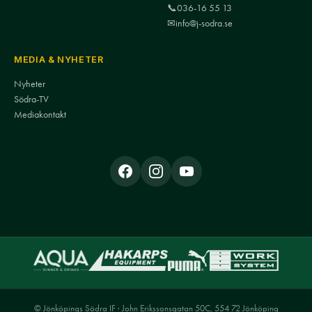
📞
036-16 55 13
✉
info@j-sodra.se
MEDIA & NYHETER
Nyheter
Södra-TV
Mediakontakt
© Jönköpings Södra IF · John Erikssonsgatan 50C, 554 72 Jönköping