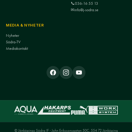
📞
036-16 55 13
✉
info@j-sodra.se
MEDIA & NYHETER
Nyheter
Södra-TV
Mediakontakt
© Jönköpings Södra IF · John Erikssonsgatan 50C, 554 72 Jönköping