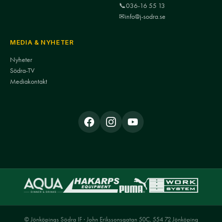
📞
036-16 55 13
✉
info@j-sodra.se
MEDIA & NYHETER
Nyheter
Södra-TV
Mediakontakt
© Jönköpings Södra IF · John Erikssonsgatan 50C, 554 72 Jönköping