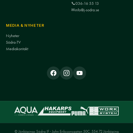
📞
036-16 55 13
✉
info@j-sodra.se
MEDIA & NYHETER
Nyheter
Södra-TV
Mediakontakt
© Jönköpings Södra IF · John Erikssonsgatan 50C, 554 72 Jönköping