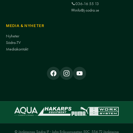
📞
036-16 55 13
✉
info@j-sodra.se
MEDIA & NYHETER
Nyheter
Södra-TV
Mediakontakt
© Jönköpings Södra IF · John Erikssonsgatan 50C, 554 72 Jönköping