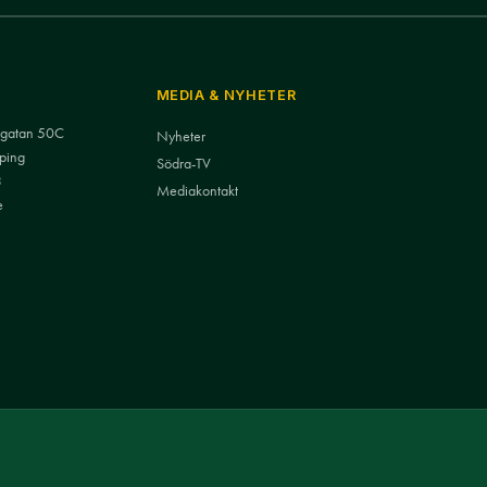
MEDIA & NYHETER
nsgatan 50C
Nyheter
ping
Södra-TV
3
Mediakontakt
e