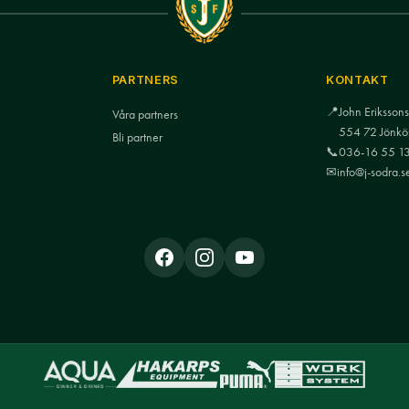
PARTNERS
KONTAKT
📍
John Eriksso
Våra partners
554 72 Jönkö
Bli partner
📞
036-16 55 1
✉
info@j-sodra.s